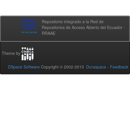
Repositorio integrado a la Red de
Repositorios de Acceso Abierto del Ecuador -
RRAAE
Theme by
DSpace Software
Copyright © 2002-2013
Duraspace
-
Feedback