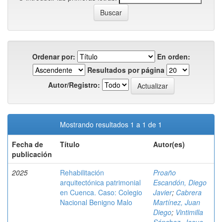
Ordenar por:
En orden:
Resultados por página
Autor/Registro:
Mostrando resultados 1 a 1 de 1
Fecha de
Título
Autor(es)
publicación
2025
Rehabilitación
Proaño
arquitectónica patrimonial
Escandón, Diego
en Cuenca. Caso: Colegio
Javier
;
Cabrera
Nacional Benigno Malo
Martínez, Juan
Diego
;
Vintimilla