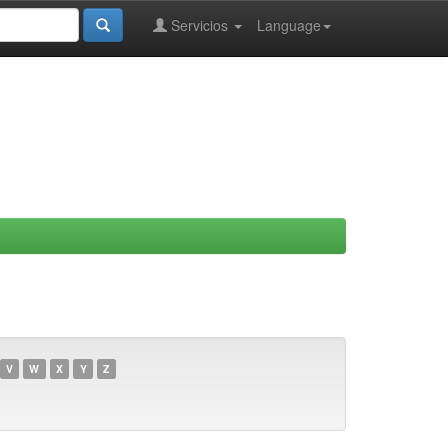
Servicios
Language
V
W
X
Y
Z