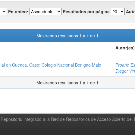
En orden:
Resultados por página
Auto
Mostrando resultados 1 a 1 de 1
Autor(es)
onial en Cuenca. Caso: Colegio Nacional Benigno Malo
Proaño Es
Diego
;
Vin
Mostrando resultados 1 a 1 de 1
Repositorio integrado a la Red de Repositorios de Acceso Abierto de