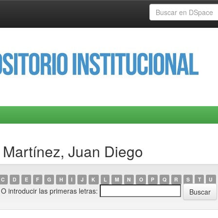
 Martínez, Juan Diego
C
D
E
F
G
H
I
J
K
L
M
N
O
P
Q
R
S
T
U
O introducir las primeras letras: