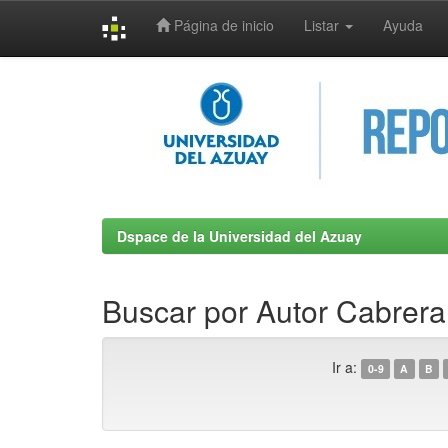
Página de inicio
Listar
Ayuda
Skip
navigation
Dspace de la Universidad del Azuay
Buscar por Autor Cabrera
Ir a:
0-9
A
B