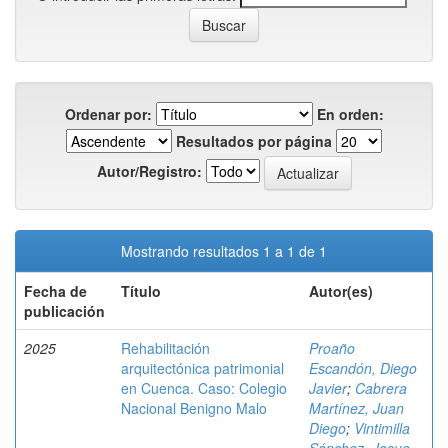
Ordenar por:
En orden:
Resultados por página
Autor/Registro:
Mostrando resultados 1 a 1 de 1
Fecha de
Título
Autor(es)
publicación
2025
Rehabilitación
Proaño
arquitectónica patrimonial
Escandón, Diego
en Cuenca. Caso: Colegio
Javier
;
Cabrera
Nacional Benigno Malo
Martínez, Juan
Diego
;
Vintimilla