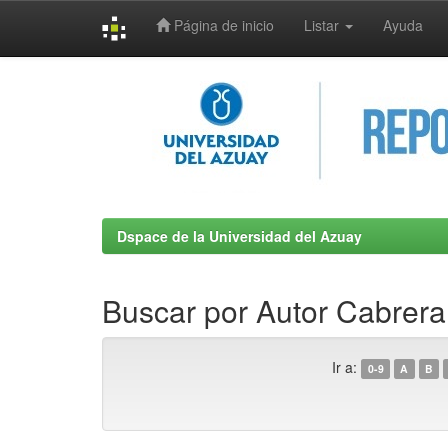
Página de inicio
Listar
Ayuda
Skip
navigation
Dspace de la Universidad del Azuay
Buscar por Autor Cabrera
Ir a:
0-9
A
B