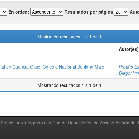
En orden:
Resultados por página
Auto
Mostrando resultados 1 a 1 de 1
Autor(es)
onial en Cuenca. Caso: Colegio Nacional Benigno Malo
Proaño Es
Diego
;
Vin
Mostrando resultados 1 a 1 de 1
Repositorio integrado a la Red de Repositorios de Acceso Abierto de