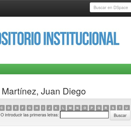
 Martínez, Juan Diego
C
D
E
F
G
H
I
J
K
L
M
N
O
P
Q
R
S
T
U
O introducir las primeras letras: