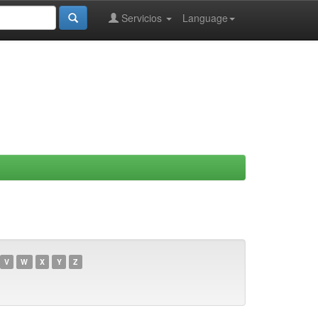
Servicios
Language
V
W
X
Y
Z