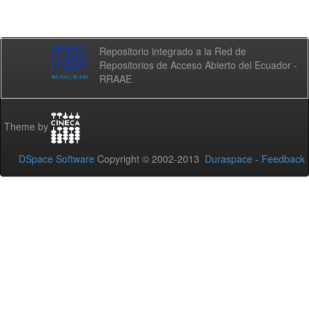
Repositorio integrado a la Red de
Repositorios de Acceso Abierto del Ecuador -
RRAAE
Theme by
DSpace Software
Copyright © 2002-2013
Duraspace
-
Feedback