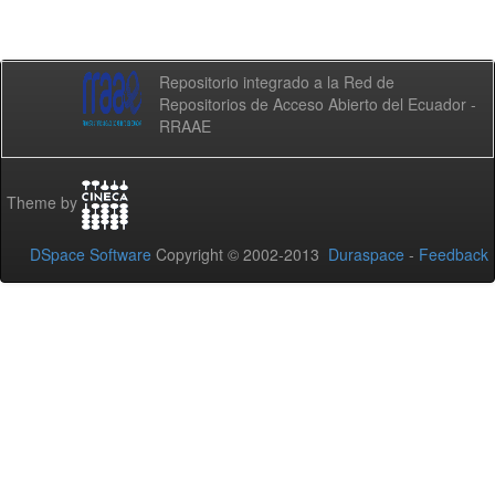
Repositorio integrado a la Red de
Repositorios de Acceso Abierto del Ecuador -
RRAAE
Theme by
DSpace Software
Copyright © 2002-2013
Duraspace
-
Feedback