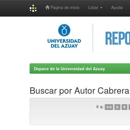
Página de inicio
Listar
Ayuda
Skip
navigation
Dspace de la Universidad del Azuay
Buscar por Autor Cabrera
Ir a:
0-9
A
B