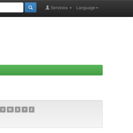
Servicios
Language
V
W
X
Y
Z