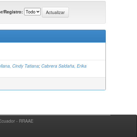
r/Registro:
llana, Cindy Tatiana
;
Cabrera Saldaña, Erika
l Ecuador - RRAAE