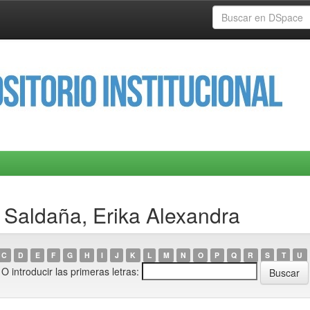
 Saldaña, Erika Alexandra
C
D
E
F
G
H
I
J
K
L
M
N
O
P
Q
R
S
T
U
O introducir las primeras letras: