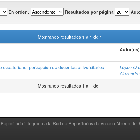
En orden:
Resultados por página
Auto
Mostrando resultados 1 a 1 de 1
Autor(es)
o ecuatoriano: percepción de docentes universitarios
López Ore
Alexandra
Mostrando resultados 1 a 1 de 1
Repositorio integrado a la Red de Repositorios de Acceso Abierto de