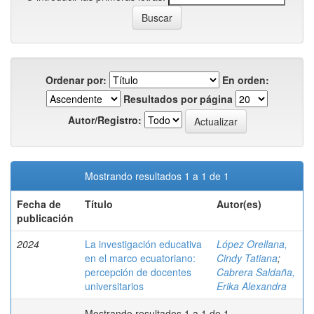
Ordenar por:
En orden:
Resultados por página
Autor/Registro:
Mostrando resultados 1 a 1 de 1
Fecha de
Título
Autor(es)
publicación
2024
La investigación educativa
López Orellana,
en el marco ecuatoriano:
Cindy Tatiana
;
percepción de docentes
Cabrera Saldaña,
universitarios
Erika Alexandra
Mostrando resultados 1 a 1 de 1