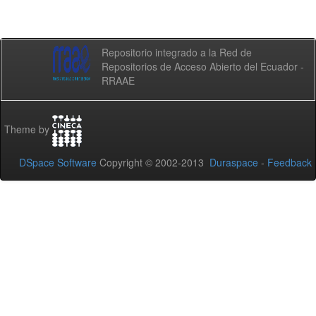
Repositorio integrado a la Red de
Repositorios de Acceso Abierto del Ecuador -
RRAAE
Theme by
DSpace Software
Copyright © 2002-2013
Duraspace
-
Feedback