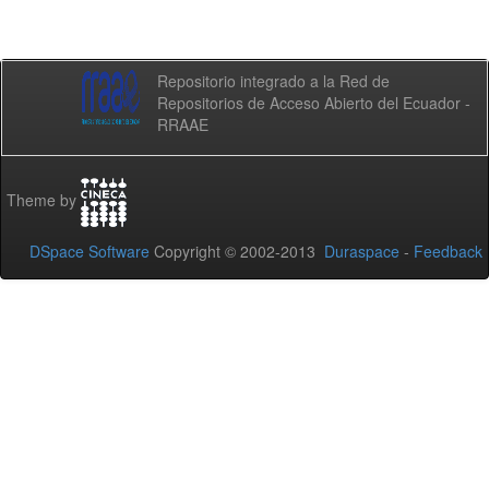
Repositorio integrado a la Red de
Repositorios de Acceso Abierto del Ecuador -
RRAAE
Theme by
DSpace Software
Copyright © 2002-2013
Duraspace
-
Feedback