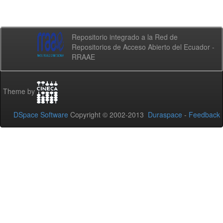
Repositorio integrado a la Red de
Repositorios de Acceso Abierto del Ecuador -
RRAAE
Theme by
DSpace Software
Copyright © 2002-2013
Duraspace
-
Feedback