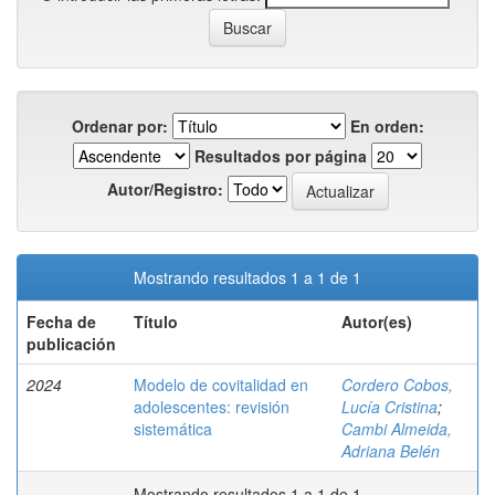
Ordenar por:
En orden:
Resultados por página
Autor/Registro:
Mostrando resultados 1 a 1 de 1
Fecha de
Título
Autor(es)
publicación
2024
Modelo de covitalidad en
Cordero Cobos,
adolescentes: revisión
Lucía Cristina
;
sistemática
Cambi Almeida,
Adriana Belén
Mostrando resultados 1 a 1 de 1