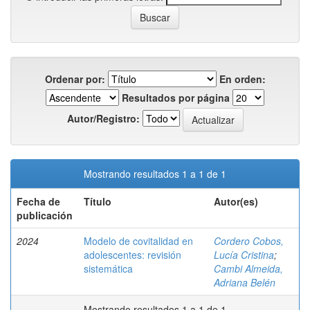
Ordenar por:
En orden:
Resultados por página
Autor/Registro:
Mostrando resultados 1 a 1 de 1
Fecha de
Título
Autor(es)
publicación
2024
Modelo de covitalidad en
Cordero Cobos,
adolescentes: revisión
Lucía Cristina
;
sistemática
Cambi Almeida,
Adriana Belén
Mostrando resultados 1 a 1 de 1