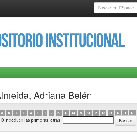
lmeida, Adriana Belén
C
D
E
F
G
H
I
J
K
L
M
N
O
P
Q
R
S
T
U
O introducir las primeras letras: