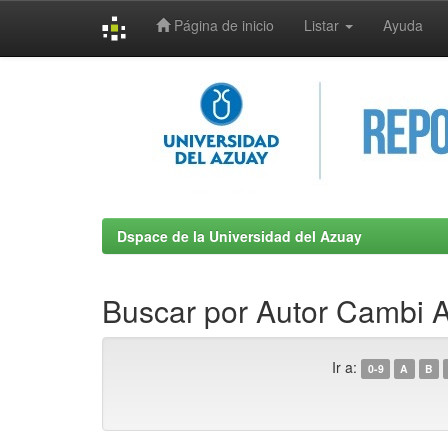
Página de inicio
Listar
Ayuda
Skip
navigation
Dspace de la Universidad del Azuay
Buscar por Autor Cambi A
Ir a:
0-9
A
B