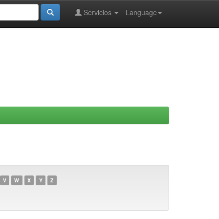
Servicios
Language
V
W
X
Y
Z