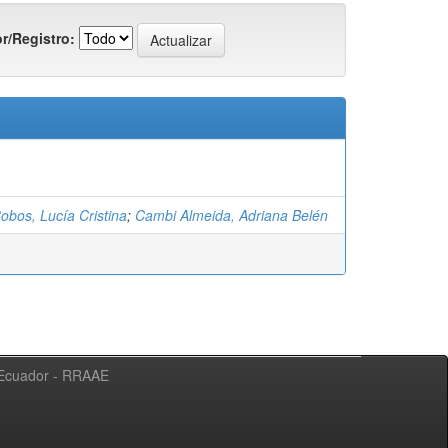
r/Registro:
obos, Lucía Cristina
;
Cambi Almeida, Adriana Belén
l Ecuador - RRAAE