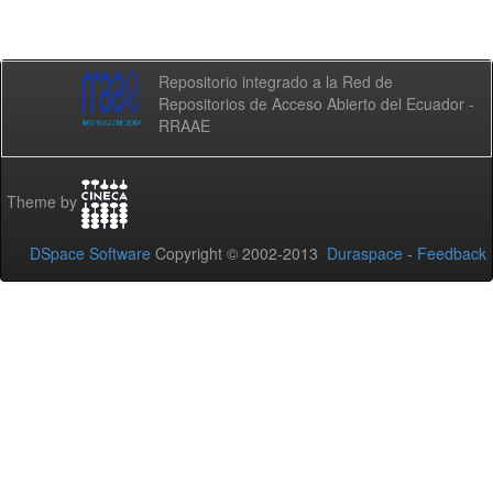
Repositorio integrado a la Red de
Repositorios de Acceso Abierto del Ecuador -
RRAAE
Theme by
DSpace Software
Copyright © 2002-2013
Duraspace
-
Feedback