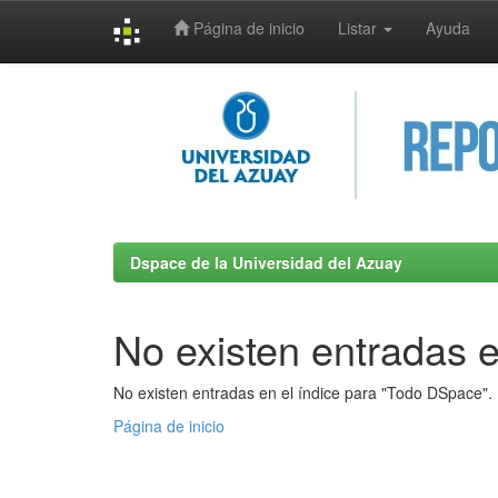
Página de inicio
Listar
Ayuda
Skip
navigation
Dspace de la Universidad del Azuay
No existen entradas e
No existen entradas en el índice para "Todo DSpace".
Página de inicio