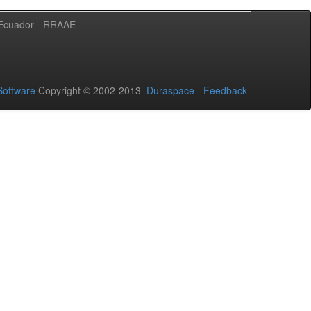
l Ecuador - RRAAE
oftware
Copyright © 2002-2013
Duraspace
-
Feedback