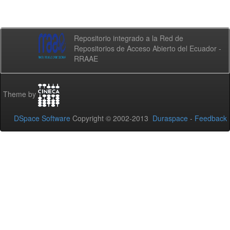
Repositorio integrado a la Red de
Repositorios de Acceso Abierto del Ecuador -
RRAAE
Theme by
DSpace Software
Copyright © 2002-2013
Duraspace
-
Feedback