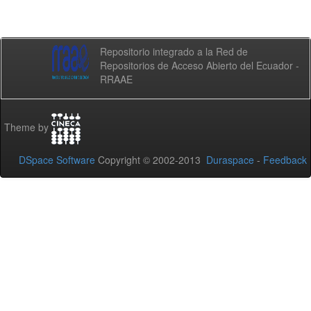
Repositorio integrado a la Red de
Repositorios de Acceso Abierto del Ecuador -
RRAAE
Theme by
DSpace Software
Copyright © 2002-2013
Duraspace
-
Feedback