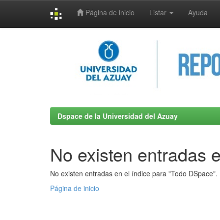
Página de inicio
Listar
Ayuda
Skip
navigation
Dspace de la Universidad del Azuay
No existen entradas e
No existen entradas en el índice para "Todo DSpace".
Página de inicio