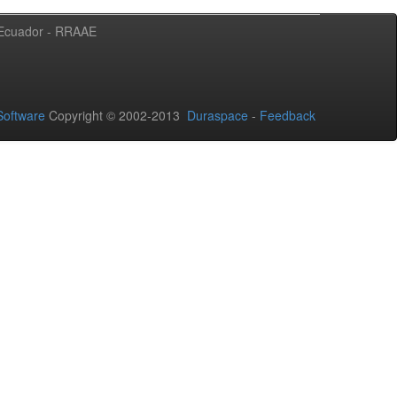
l Ecuador - RRAAE
oftware
Copyright © 2002-2013
Duraspace
-
Feedback