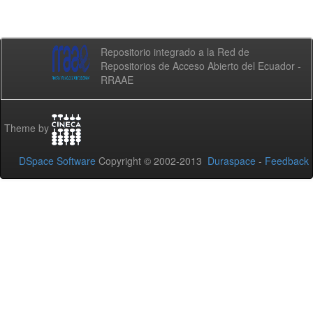
Repositorio integrado a la Red de
Repositorios de Acceso Abierto del Ecuador -
RRAAE
Theme by
DSpace Software
Copyright © 2002-2013
Duraspace
-
Feedback