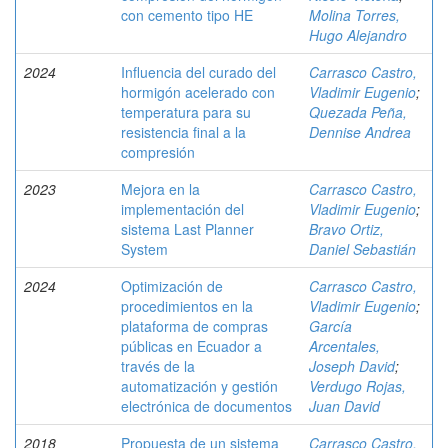
con cemento tipo HE
Molina Torres,
Hugo Alejandro
2024
Influencia del curado del
Carrasco Castro,
hormigón acelerado con
Vladimir Eugenio
;
temperatura para su
Quezada Peña,
resistencia final a la
Dennise Andrea
compresión
2023
Mejora en la
Carrasco Castro,
implementación del
Vladimir Eugenio
;
sistema Last Planner
Bravo Ortiz,
System
Daniel Sebastián
2024
Optimización de
Carrasco Castro,
procedimientos en la
Vladimir Eugenio
;
plataforma de compras
García
públicas en Ecuador a
Arcentales,
través de la
Joseph David
;
automatización y gestión
Verdugo Rojas,
electrónica de documentos
Juan David
2018
Propuesta de un sistema
Carrasco Castro,