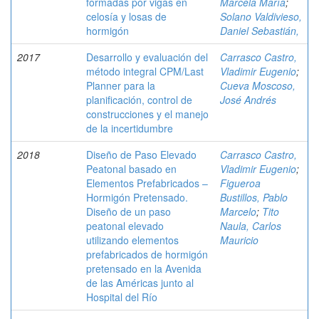
formadas por vigas en
Marcela María
;
celosía y losas de
Solano Valdivieso,
hormigón
Daniel Sebastián,
2017
Desarrollo y evaluación del
Carrasco Castro,
método integral CPM/Last
Vladimir Eugenio
;
Planner para la
Cueva Moscoso,
planificación, control de
José Andrés
construcciones y el manejo
de la incertidumbre
2018
Diseño de Paso Elevado
Carrasco Castro,
Peatonal basado en
Vladimir Eugenio
;
Elementos Prefabricados –
Figueroa
Hormigón Pretensado.
Bustillos, Pablo
Diseño de un paso
Marcelo
;
Tito
peatonal elevado
Naula, Carlos
utilizando elementos
Mauricio
prefabricados de hormigón
pretensado en la Avenida
de las Américas junto al
Hospital del Río