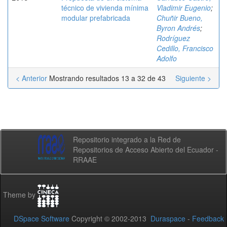
técnico de vivienda mínima
Vladimir Eugenio
;
modular prefabricada
Chuñir Bueno,
Byron Andrés
;
Rodríguez
Cedillo, Francisco
Adolfo
< Anterior
Mostrando resultados 13 a 32 de 43
Siguiente >
Repositorio integrado a la Red de
Repositorios de Acceso Abierto del Ecuador -
RRAAE
Theme by
DSpace Software
Copyright © 2002-2013
Duraspace
-
Feedback