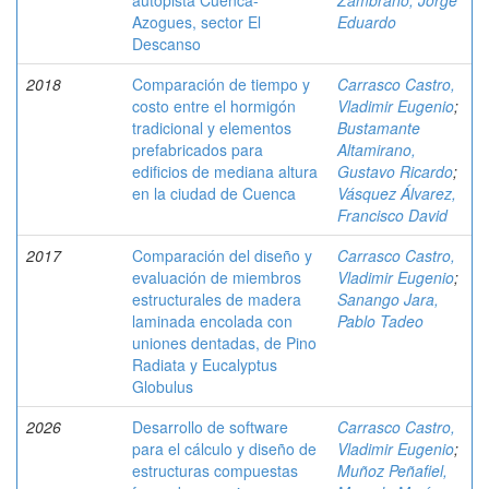
autopista Cuenca-
Zambrano, Jorge
Azogues, sector El
Eduardo
Descanso
2018
Comparación de tiempo y
Carrasco Castro,
costo entre el hormigón
Vladimir Eugenio
;
tradicional y elementos
Bustamante
prefabricados para
Altamirano,
edificios de mediana altura
Gustavo Ricardo
;
en la ciudad de Cuenca
Vásquez Álvarez,
Francisco David
2017
Comparación del diseño y
Carrasco Castro,
evaluación de miembros
Vladimir Eugenio
;
estructurales de madera
Sanango Jara,
laminada encolada con
Pablo Tadeo
uniones dentadas, de Pino
Radiata y Eucalyptus
Globulus
2026
Desarrollo de software
Carrasco Castro,
para el cálculo y diseño de
Vladimir Eugenio
;
estructuras compuestas
Muñoz Peñafiel,