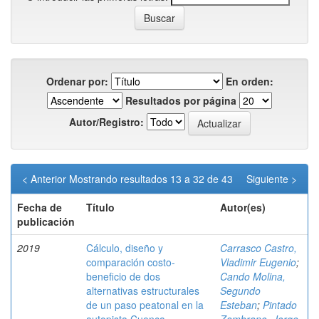
Ordenar por:
En orden:
Resultados por página
Autor/Registro:
< Anterior
Mostrando resultados 13 a 32 de 43
Siguiente >
Fecha de
Título
Autor(es)
publicación
2019
Cálculo, diseño y
Carrasco Castro,
comparación costo-
Vladimir Eugenio
;
beneficio de dos
Cando Molina,
alternativas estructurales
Segundo
de un paso peatonal en la
Esteban
;
Pintado