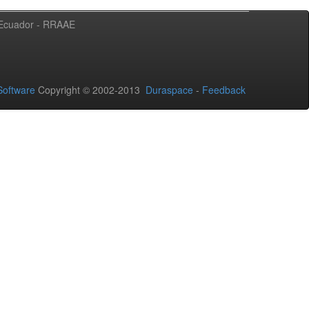
l Ecuador - RRAAE
oftware
Copyright © 2002-2013
Duraspace
-
Feedback