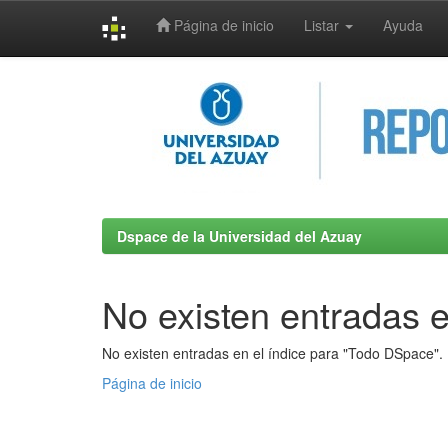
Página de inicio
Listar
Ayuda
Skip
navigation
Dspace de la Universidad del Azuay
No existen entradas e
No existen entradas en el índice para "Todo DSpace".
Página de inicio