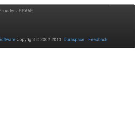
l Ecuador - RRAAE
oftware
Copyright © 2002-2013
Duraspace
-
Feedback