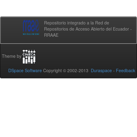
Repositorio integrado a la Red de
Repositorios de Acceso Abierto del Ecuador -
RRAAE
Theme by
DSpace Software
Copyright © 2002-2013
Duraspace
-
Feedback