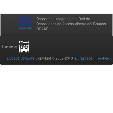
Repositorio integrado a la Red de
Repositorios de Acceso Abierto del Ecuador -
RRAAE
Theme by
DSpace Software
Copyright © 2002-2013
Duraspace
-
Feedback