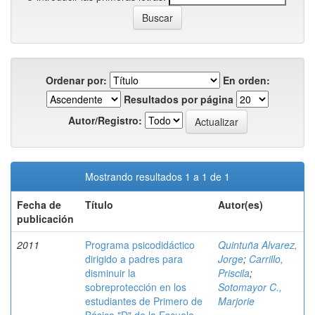
Ordenar por:
En orden:
Resultados por página
Autor/Registro:
Mostrando resultados 1 a 1 de 1
Fecha de
Título
Autor(es)
publicación
2011
Programa psicodidáctico
Quintuña Alvarez,
dirigido a padres para
Jorge
;
Carrillo,
disminuir la
Priscila
;
sobreprotección en los
Sotomayor C.,
estudiantes de Primero de
Marjorie