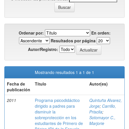
Ordenar por:
En orden:
Resultados por página
Autor/Registro:
Mostrando resultados 1 a 1 de 1
Fecha de
Título
Autor(es)
publicación
2011
Programa psicodidáctico
Quintuña Alvarez,
dirigido a padres para
Jorge
;
Carrillo,
disminuir la
Priscila
;
sobreprotección en los
Sotomayor C.,
estudiantes de Primero de
Marjorie