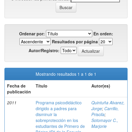
Ordenar por:
En orden:
Resultados por página
Autor/Registro:
Mostrando resultados 1 a 1 de 1
Fecha de
Título
Autor(es)
publicación
2011
Programa psicodidáctico
Quintuña Alvarez,
dirigido a padres para
Jorge
;
Carrillo,
disminuir la
Priscila
;
sobreprotección en los
Sotomayor C.,
estudiantes de Primero de
Marjorie