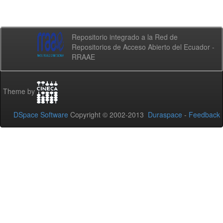
Repositorio integrado a la Red de
Repositorios de Acceso Abierto del Ecuador -
RRAAE
Theme by
DSpace Software
Copyright © 2002-2013
Duraspace
-
Feedback