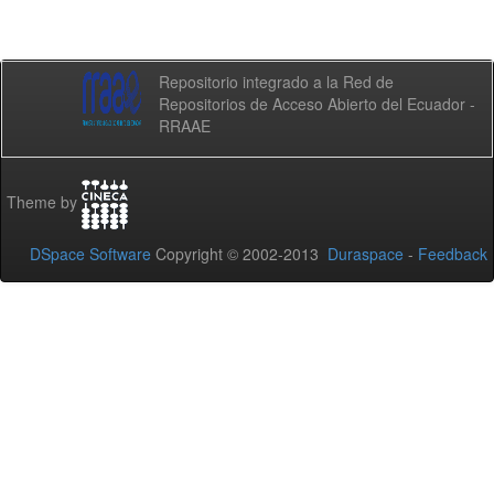
Repositorio integrado a la Red de
Repositorios de Acceso Abierto del Ecuador -
RRAAE
Theme by
DSpace Software
Copyright © 2002-2013
Duraspace
-
Feedback