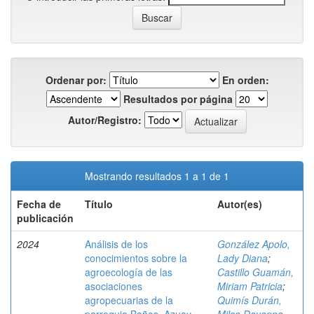
Ordenar por:
En orden:
Resultados por página
Autor/Registro:
Mostrando resultados 1 a 1 de 1
Fecha de
Título
Autor(es)
publicación
2024
Análisis de los
González Apolo,
conocimientos sobre la
Lady Diana
;
agroecología de las
Castillo Guamán,
asociaciones
Miriam Patricia
;
agropecuarias de la
Quimís Durán,