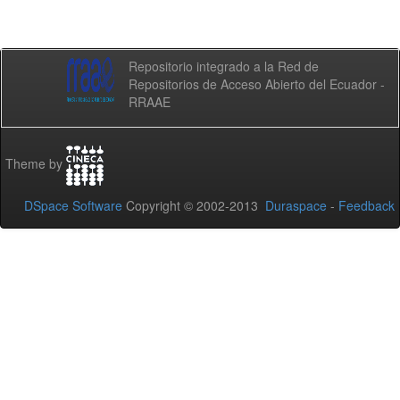
Repositorio integrado a la Red de
Repositorios de Acceso Abierto del Ecuador -
RRAAE
Theme by
DSpace Software
Copyright © 2002-2013
Duraspace
-
Feedback