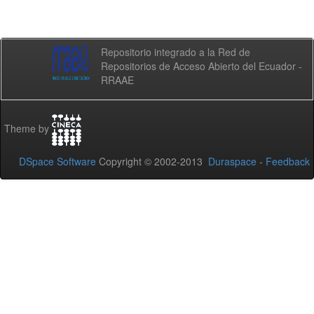
Repositorio integrado a la Red de
Repositorios de Acceso Abierto del Ecuador -
RRAAE
Theme by
DSpace Software
Copyright © 2002-2013
Duraspace
-
Feedback