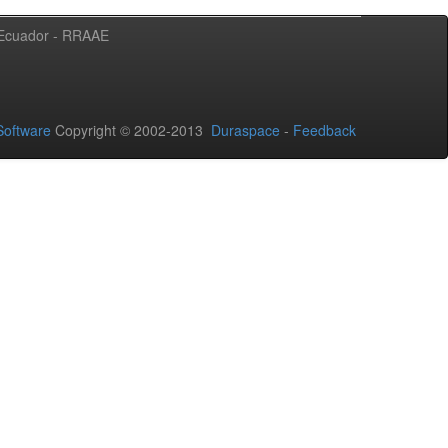
l Ecuador - RRAAE
oftware
Copyright © 2002-2013
Duraspace
-
Feedback