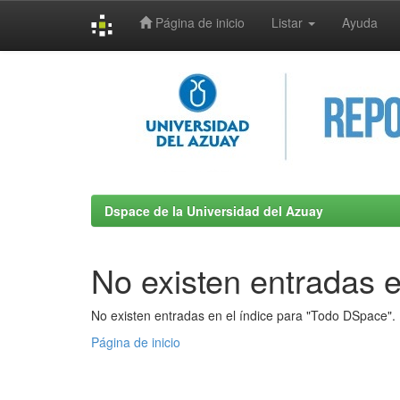
Página de inicio
Listar
Ayuda
Skip
navigation
Dspace de la Universidad del Azuay
No existen entradas e
No existen entradas en el índice para "Todo DSpace".
Página de inicio