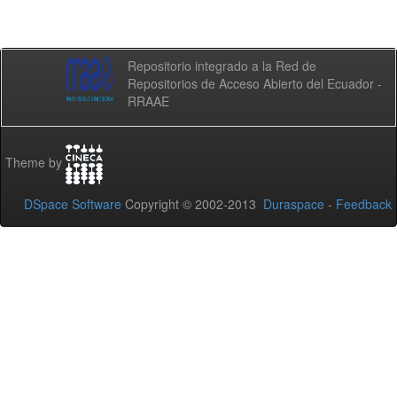
Repositorio integrado a la Red de
Repositorios de Acceso Abierto del Ecuador -
RRAAE
Theme by
DSpace Software
Copyright © 2002-2013
Duraspace
-
Feedback