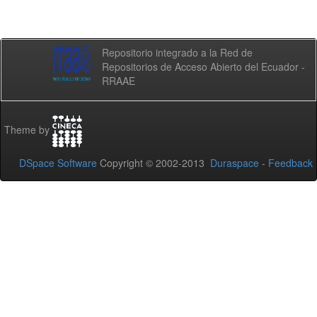
Repositorio integrado a la Red de
Repositorios de Acceso Abierto del Ecuador -
RRAAE
Theme by
DSpace Software
Copyright © 2002-2013
Duraspace
-
Feedback