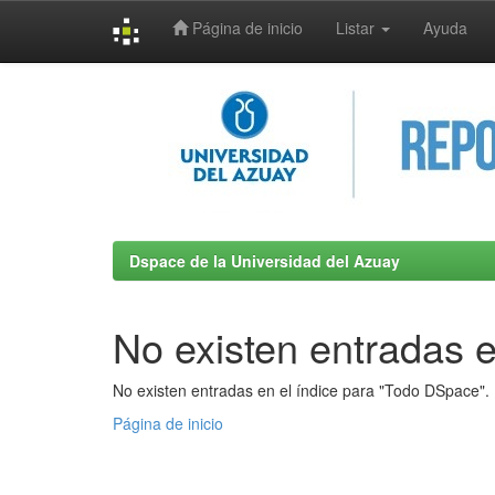
Página de inicio
Listar
Ayuda
Skip
navigation
Dspace de la Universidad del Azuay
No existen entradas e
No existen entradas en el índice para "Todo DSpace".
Página de inicio