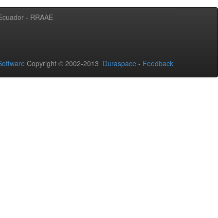
l Ecuador - RRAAE
oftware
Copyright © 2002-2013
Duraspace
-
Feedback