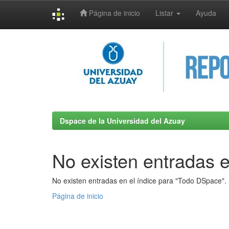
Página de inicio
Listar
Ayuda
Skip
navigation
Dspace de la Universidad del Azuay
No existen entradas e
No existen entradas en el índice para "Todo DSpace".
Página de inicio