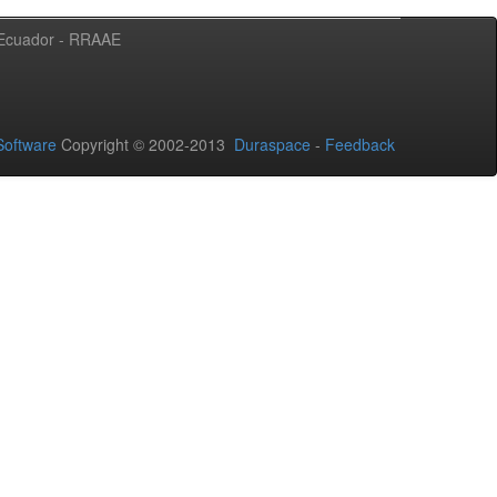
l Ecuador - RRAAE
oftware
Copyright © 2002-2013
Duraspace
-
Feedback