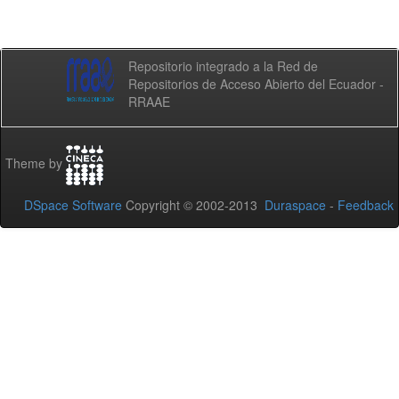
Repositorio integrado a la Red de
Repositorios de Acceso Abierto del Ecuador -
RRAAE
Theme by
DSpace Software
Copyright © 2002-2013
Duraspace
-
Feedback