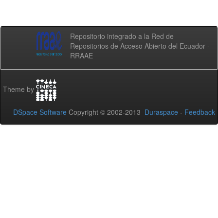
Repositorio integrado a la Red de
Repositorios de Acceso Abierto del Ecuador -
RRAAE
Theme by
DSpace Software
Copyright © 2002-2013
Duraspace
-
Feedback