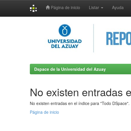
Página de inicio
Listar
Ayuda
Skip
navigation
Dspace de la Universidad del Azuay
No existen entradas e
No existen entradas en el índice para "Todo DSpace".
Página de inicio