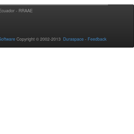
l Ecuador - RRAAE
oftware
Copyright © 2002-2013
Duraspace
-
Feedback