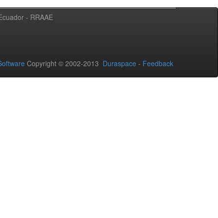
l Ecuador - RRAAE
oftware
Copyright © 2002-2013
Duraspace
-
Feedback