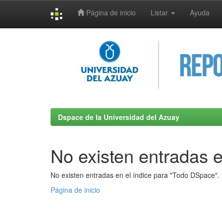
Página de inicio
Listar
Ayuda
Skip
navigation
Dspace de la Universidad del Azuay
No existen entradas e
No existen entradas en el índice para "Todo DSpace".
Página de inicio