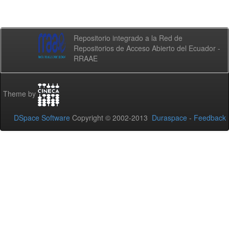
Repositorio integrado a la Red de
Repositorios de Acceso Abierto del Ecuador -
RRAAE
Theme by
DSpace Software
Copyright © 2002-2013
Duraspace
-
Feedback