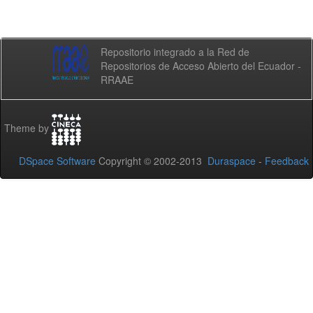
Repositorio integrado a la Red de
Repositorios de Acceso Abierto del Ecuador -
RRAAE
Theme by
DSpace Software
Copyright © 2002-2013
Duraspace
-
Feedback