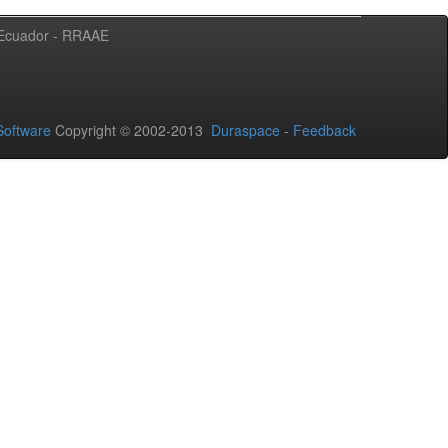
l Ecuador - RRAAE
oftware
Copyright © 2002-2013
Duraspace
-
Feedback