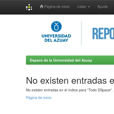
Página de inicio
Listar
Ayuda
Skip
navigation
Dspace de la Universidad del Azuay
No existen entradas e
No existen entradas en el índice para "Todo DSpace".
Página de inicio