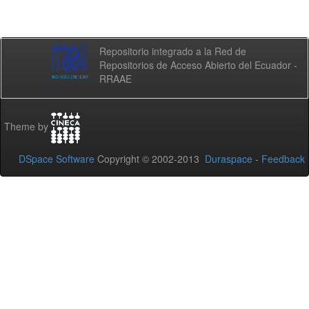
Repositorio integrado a la Red de
Repositorios de Acceso Abierto del Ecuador -
RRAAE
Theme by
DSpace Software
Copyright © 2002-2013
Duraspace
-
Feedback