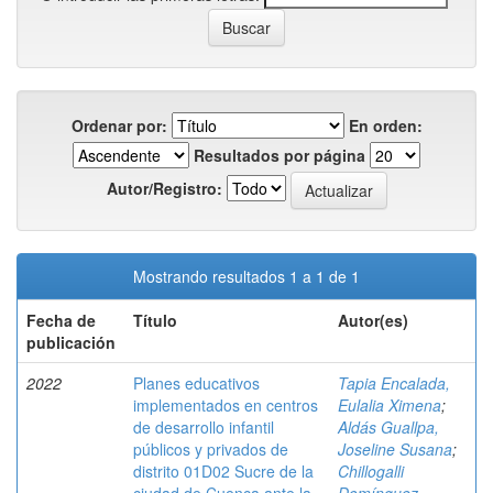
Ordenar por:
En orden:
Resultados por página
Autor/Registro:
Mostrando resultados 1 a 1 de 1
Fecha de
Título
Autor(es)
publicación
2022
Planes educativos
Tapia Encalada,
implementados en centros
Eulalia Ximena
;
de desarrollo infantil
Aldás Guallpa,
públicos y privados de
Joseline Susana
;
distrito 01D02 Sucre de la
Chillogalli