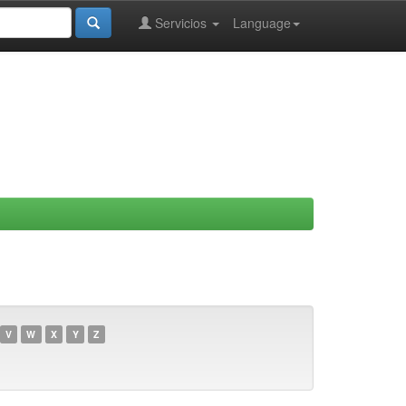
Servicios
Language
V
W
X
Y
Z