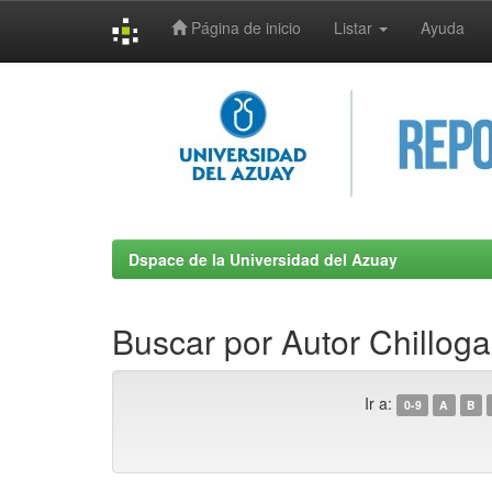
Página de inicio
Listar
Ayuda
Skip
navigation
Dspace de la Universidad del Azuay
Buscar por Autor Chilloga
Ir a:
0-9
A
B