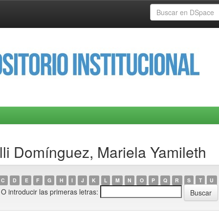
lli Domínguez, Mariela Yamileth
C
D
E
F
G
H
I
J
K
L
M
N
O
P
Q
R
S
T
U
O introducir las primeras letras: