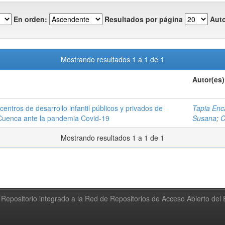
En orden:
Resultados por página
Auto
Mostrando resultados 1 a 1 de 1
Autor(es)
ntros de desarrollo infantil públicos y privados de
Tapia Enc
 Cuenca ante la pandemia Covid-19
Susana
;
C
Mostrando resultados 1 a 1 de 1
Repositorio integrado a la Red de Repositorios de Acceso Abierto de