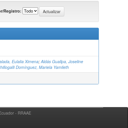
r/Registro:
alada, Eulalia Ximena
;
Aldás Guallpa, Joseline
hillogalli Domínguez, Mariela Yamileth
l Ecuador - RRAAE