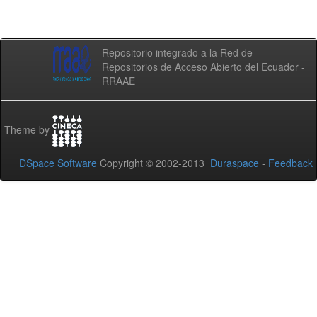
Repositorio integrado a la Red de
Repositorios de Acceso Abierto del Ecuador -
RRAAE
Theme by
DSpace Software
Copyright © 2002-2013
Duraspace
-
Feedback